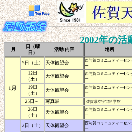
2002年の
日（曜
月
活動 内容
場所
日）
西与賀コミニュティーセン
5日（土）
天体観望会
ー
12日
西与賀コミニュティーセン
天体観望会
（土）
ー
19日
1月
西与賀コミニュティーセン
天体観望会
（土）
ー
25日～
写真展
佐賀県立宇宙科学館
26日
西与賀コミニュティーセン
天体観望会
（土）
ー
西与賀コミニュティーセン
2日（土）
天体観望会
ー