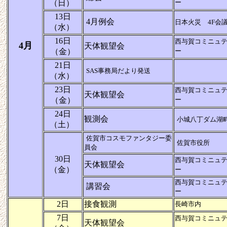
（日）
ー
13日
4月例会
日本火災 4F会
（水）
16日
西与賀コミニュ
4月
天体観望会
（金）
ー
21日
SAS事務局だより発送
（水）
23日
西与賀コミニュ
天体観望会
（金）
ー
24日
観測会
小城八丁ダム湖
（土）
佐賀市コスモファンタジー委
佐賀市役所
員会
30日
西与賀コミニュ
天体観望会
（金）
ー
西与賀コミニュ
講習会
ー
2日
接食観測
長崎市内
7日
西与賀コミニュ
天体観望会