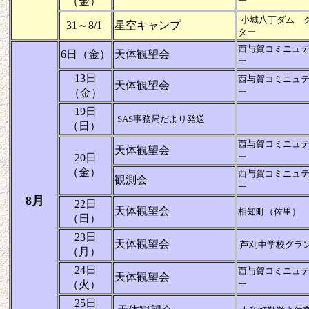
（金）
ー
小城八丁ダム 
31～8/1
星空キャンプ
ター
西与賀コミニュ
6日（金）
天体観望会
ー
13日
西与賀コミニュ
天体観望会
（金）
ー
19日
SAS事務局だより発送
（日）
西与賀コミニュ
天体観望会
20日
ー
（金）
西与賀コミニュ
観測会
ー
8月
22日
天体観望会
相知町（佐里）
（日）
23日
天体観望会
芦刈中学校グラ
（月）
24日
西与賀コミニュ
天体観望会
（火）
ー
25日