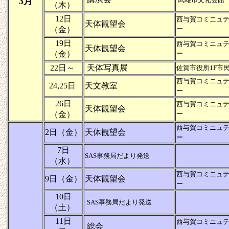
3月
（木）
12日
西与賀コミニュ
天体観望会
（金）
ー
19日
西与賀コミニュ
天体観望会
（金）
ー
22日～
天体写真展
佐賀市役所1F市
西与賀コミニュ
24,25日
天文教室
ー
26日
西与賀コミニュ
天体観望会
（金）
ー
西与賀コミニュ
2日（金）
天体観望会
ー
7日
SAS事務局だより発送
（水）
西与賀コミニュ
9日（金）
天体観望会
ー
10日
SAS事務局だより発送
（土）
11日
西与賀コミニュ
総会