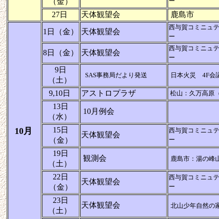
（金）
ー
27日
天体観望会
鹿島市
西与賀コミニュ
1日（金）
天体観望会
ー
西与賀コミニュ
8日（金）
天体観望会
ー
9日
SAS事務局だより発送
日本火災 4F会
（土）
9,10日
アストロプラザ
松山：久万高原
13日
10月例会
（水）
15日
10月
西与賀コミニュ
天体観望会
（金）
ー
19日
観測会
鹿島市：湯の峰
（土）
22日
西与賀コミニュ
天体観望会
（金）
ー
23日
天体観望会
北山少年自然の
（土）