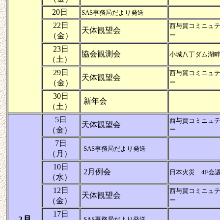
20日
SAS事務局だより発送
22日
西与賀コミニュ
天体観望会
（金）
ー
23日
協会観測会
小城八丁ダム湖
（土）
29日
西与賀コミニュ
天体観望会
（金）
ー
30日
新年会
（土）
5日
西与賀コミニュ
天体観望会
（金）
ー
7日
SAS事務局だより発送
（月）
10日
2月例会
日本火災 4F会
（水）
12日
西与賀コミニュ
天体観望会
（金）
ー
17日
2月
SAS事務局だより発送