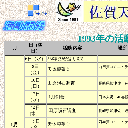
1993年の
日（曜
月
活動 内容
場所
日）
6日（水）
SAS事務局だより発送
8日
西与賀コミニュ
天体観望会
（金）
ー
10日
田原隕石調査
長崎県加津佐 
（日）
13日
1月例会
日本火災 4F会
（水）
14日
田原隕石調査
長崎県加津佐 
(木）
15日
西与賀コミニュ
1月
天体観望会
（金）
ー