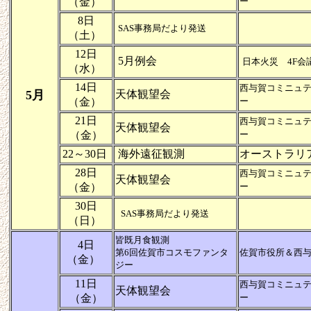
（金）
ー
8日
SAS事務局だより発送
（土）
12日
5月例会
日本火災 4F会
（水）
14日
西与賀コミニュ
5月
天体観望会
（金）
ー
21日
西与賀コミニュ
天体観望会
（金）
ー
22～30日
海外遠征観測
オーストラリ
28日
西与賀コミニュ
天体観望会
（金）
ー
30日
SAS事務局だより発送
（日）
皆既月食観測
4日
第6回佐賀市コスモファンタ
佐賀市役所＆
西
（金）
ジー
11日
西与賀コミニュ
天体観望会
（金）
ー