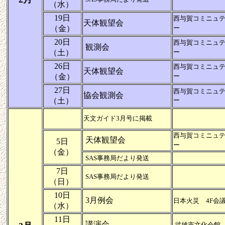
（水）
19日
西与賀コミニュ
天体観望会
（金）
ー
20日
西与賀コミニュ
観測会
（土）
ー
26日
西与賀コミニュ
天体観望会
（金）
ー
27日
西与賀コミニュ
協会観測会
（土）
ー
天文ガイド3月号に掲載
西与賀コミニュ
天体観望会
5日
ー
（金）
SAS事務局だより発送
7日
SAS事務局だより発送
（日）
10日
3月例会
日本火災 4F会
（水）
11日
講演会
武雄市文化会館