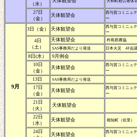
天体観望会
大和町勤労者体
（水）
27日
西与賀コミニュ
天体観望会
（金）
ー
西与賀コミニュ
3日（金）
天体観望会
ー
天体観望会
杵島郡農協
4日
（土）
SAS事務局だより発送
日本火災 4F会
8日(水）
9月例会
10日
西与賀コミニュ
天体観望会
（金）
ー
13日
SAS事務局だより発送
9月
17日
西与賀コミニュ
天体観望会
（金）
ー
21日
天体観望会
（火）
22日
天体観望会
相知町（佐里）
（水）
24日
西与賀コミニュ
天体観望会