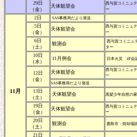
29日
西与賀コミニュ
天体観望会
（金）
ー
2日
SAS事務局だより発送
5日
西与賀コミニュ
天体観望会
（金）
ー
6日
西与賀コミニュ
観測会
（土）
ター
10日
11月例会
日本火災 4F会
（水）
西与賀コミニュ
天体観望会
12日
ー
（金）
SAS事務局だより発送
11月
13日
天体観望会
黒髪少年自然の
（土）
19日
西与賀コミニュ
天体観望会
（金）
ー
20日
観測会
鹿島市：焼却場
（土）
21日