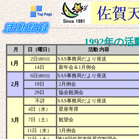
1992年の
月
日（曜日）
活動 内容
2日
SAS事務局だより発送
消印日
1月
14日
新年会＆1月例会
6日
SAS事務局だより発送
消印日
2月
19日
2月例会
29日
協会観測会
不詳
SAS事務局だより発送
4日（水）
星座寄席
3月
7日（土）
観望会
11日（水）
3月例会
21日（土）
第18回佐賀市民星空観望会