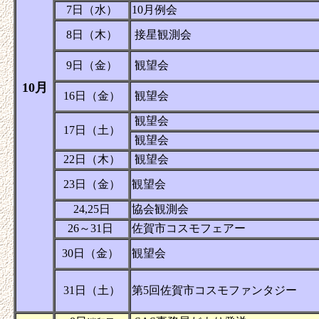
7日（水）
10月例会
8日（木）
接星観測会
9日（金）
観望会
10月
16日（金）
観望会
観望会
17日（土）
観望会
22日（木）
観望会
23日（金）
観望会
24,25日
協会観測会
26～31日
佐賀市コスモフェアー
30日（金）
観望会
31日（土）
第5回佐賀市コスモファンタジー