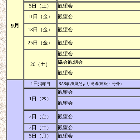
5日（土）
観望会
11日（金）
観望会
9月
18日（金）
観望会
25日（金）
観望会
観望会
協会観測会
26（土）
観望会
1日
SAS事務局だより発送(速報・号外）
消印日
観望会
1日（木）
観望会
2日（金）
観望会
3日（土）
観望会
5日（月）
観望会