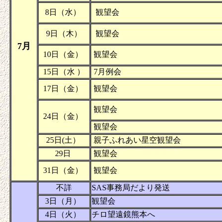
8日（水）
観望会
9日（木）
観望会
7月
10日（金）
観望会
15日（水 ）
7月例会
17日（金）
観望会
観望会
24日（金）
観望会
25日(土）
親子ふれあい星空観望会
29日
観望会
31日（金）
観望会
不詳
SAS事務局だより発送
3日（月）
観望会
4日（火）
チロ望遠鏡熊本へ