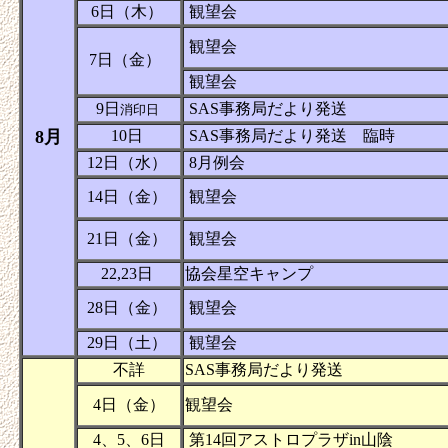
6日（木）
観望会
観望会
7日（金）
観望会
9日
SAS事務局だより発送
消印日
8月
10日
SAS事務局だより発送 臨時
12日（水）
8月例会
14日（金）
観望会
21日（金）
観望会
22,23日
協会星空キャンプ
28日（金）
観望会
29日（土）
観望会
不詳
SAS事務局だより発送
4日（金）
観望会
4、5、6日
第14回アストロプラザin山陰