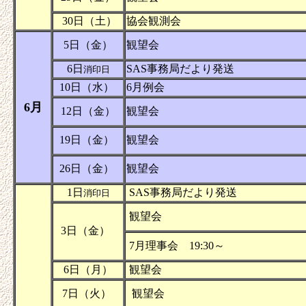
30日（土）
協会観測会
5日（金）
観望会
6日
SAS事務局だより発送
消印日
10日（水）
6月例会
6月
12日（金）
観望会
19日（金）
観望会
26日（金）
観望会
1日
SAS事務局だより発送
消印日
観望会
3日（金）
7月理事会 19:30～
6日（月）
観望会
7日（火）
観望会