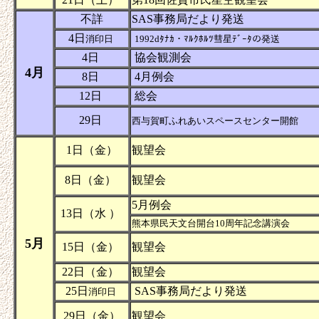
不詳
SAS事務局だより発送
4日
消印日
1992dﾀﾅｶ・ﾏﾙｸﾎﾙﾂ彗星ﾃﾞｰﾀの発送
4日
協会観測会
4月
8日
4月例会
12日
総会
29日
西与賀町ふれあいスペースセンター開館
1日（金）
観望会
8日（金）
観望会
5月例会
13日（水 ）
熊本県民天文台開台10周年記念講演会
5月
15日（金）
観望会
22日（金）
観望会
25日
SAS事務局だより発送
消印日
29日（金）
観望会