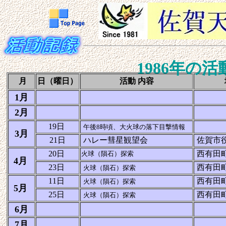
1986年の
月
日（曜日）
活動 内容
1月
2月
19日
午後8時頃、大火球の落下目撃情報
3月
21日
ハレー彗星観望会
佐賀市
20日
西有田
火球（隕石）探索
4月
23日
西有田
火球（隕石）探索
11日
西有田
火球（隕石）探索
5月
25日
西有田
火球（隕石）探索
6月
7月